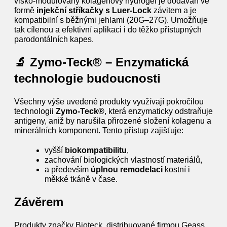
visko-modulovaný kolagenový hydrogel je dodáván ve
formě
injekční stříkačky s Luer-Lock
závitem a je
kompatibilní s běžnými jehlami (20G–27G). Umožňuje
tak cílenou a efektivní aplikaci i do těžko přístupných
parodontálních kapes.
🔬 Zymo-Teck® – Enzymatická
technologie budoucnosti
Všechny výše uvedené produkty využívají pokročilou
technologii
Zymo‑Teck®
, která enzymaticky odstraňuje
antigeny, aniž by narušila přirozené složení kolagenu a
minerálních komponent. Tento přístup zajišťuje:
vyšší
biokompatibilitu
,
zachování biologických vlastností materiálů,
a především
úplnou remodelaci
kostní i
měkké tkáně v čase.
Závěrem
Produkty značky Bioteck, distribuované firmou Geass,