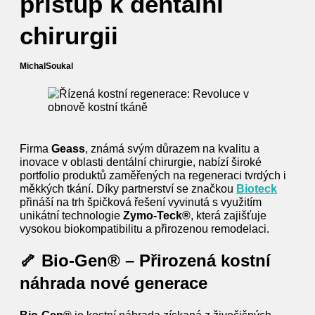
přístup k dentální
chirurgii
Michal
Soukal
Firma
Geass
, známá svým důrazem na kvalitu a
inovace v oblasti dentální chirurgie, nabízí široké
portfolio produktů zaměřených na regeneraci tvrdých i
měkkých tkání. Díky partnerství se značkou
Bioteck
přináší na trh špičková řešení vyvinutá s využitím
unikátní technologie
Zymo-Teck®
, která zajišťuje
vysokou biokompatibilitu a přirozenou remodelaci.
🦴 Bio‑Gen® – Přirozená kostní
náhrada nové generace