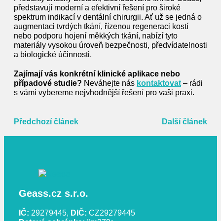
představují moderní a efektivní řešení pro široké
spektrum indikací v dentální chirurgii. Ať už se jedná o
augmentaci tvrdých tkání, řízenou regeneraci kostí
nebo podporu hojení měkkých tkání, nabízí tyto
materiály vysokou úroveň bezpečnosti, předvídatelnosti
a biologické účinnosti.
Zajímají vás konkrétní klinické aplikace nebo
případové studie?
Neváhejte nás
kontaktovat
– rádi
s vámi vybereme nejvhodnější řešení pro vaši praxi.
Předchozí článek
Další článek
Geass.cz s.r.o.
IČ:
29279445,
DIČ:
CZ29279445