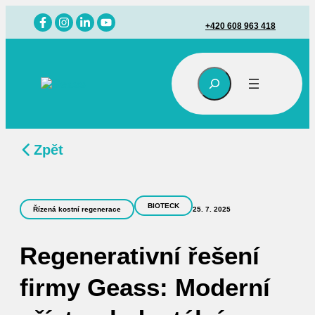
Přeskočit
na
+420 608 963 418
obsah
Hledat
Zpět
BIOTECK
Řízená kostní regenerace
25. 7. 2025
Regenerativní řešení
firmy Geass: Moderní