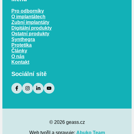
Pro odborníky
O implantátech
Zubní implantáty
Digitální produkty
Ostatní produkty
Synthegra
Protetika
Články
O nás
Kontakt
Sociální sítě
© 2026 geass.cz
Web tvořil a spravuje:
Abuko Team