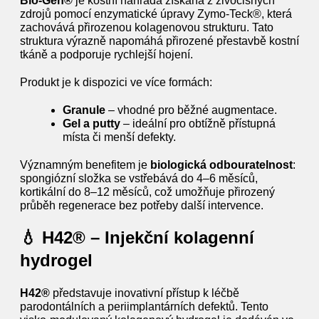
Bio‑Gen®
je kostní náhrada získaná z živočišných
zdrojů pomocí enzymatické úpravy Zymo‑Teck®, která
zachovává přirozenou kolagenovou strukturu. Tato
struktura výrazně napomáhá přirozené přestavbě kostní
tkáně a podporuje rychlejší hojení.
Produkt je k dispozici ve více formách:
Granule
– vhodné pro běžné augmentace.
Gel a putty
– ideální pro obtížně přístupná
místa či menší defekty.
Významným benefitem je
biologická odbouratelnost
:
spongiózní složka se vstřebává do 4–6 měsíců,
kortikální do 8–12 měsíců, což umožňuje přirozený
průběh regenerace bez potřeby další intervence.
💧 H42® – Injekční kolagenní
hydrogel
H42®
představuje inovativní přístup k léčbě
parodontálních a periimplantárních defektů. Tento