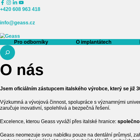
Přeskočit
na
+420 608 963 418
obsah
info@geass.cz
Pro odborníky
O implantátech
Hledat
O nás
Jsem oficiálním zástupcem italského výrobce, který se již 
Výzkumná a vývojová činnost, spolupráce s významnými univerzi
zaručuje inovativní, spolehlivá a bezpečná řešení.
Excelence, kterou Geass vyváží přes italské hranice:
společnos
Geass neomezuje svou nabídku pouze na dentální průmysl, zahrnu