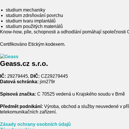
studium mechaniky
studium zdrsňování povrchu
studium tvaru implantátů
studium použitých materiálů
Know-how, píle, schopnosti a odhodlání pomáhají společnosti G
Certifikováno Etickým kodexem.
Geass.cz s.r.o.
IČ:
29279445,
DIČ:
CZ29279445
Datová schránka:
jim279r
Spisová značka:
C 70525 vedená u Krajského soudu v Brně
Předmět podnikání:
Výroba, obchod a služby neuvedené v přílo
telekomunikačních zařízení.
Zásady ochrany osobních údajů