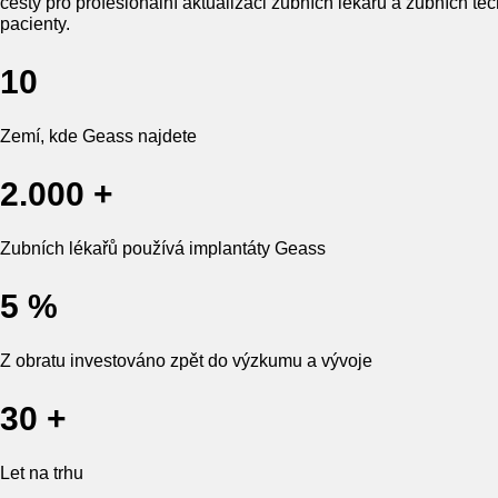
cesty pro profesionální aktualizaci zubních lékařů a zubních tec
pacienty.
10
Zemí, kde Geass najdete
2.000 +
Zubních lékařů používá implantáty Geass
5 %
Z obratu investováno zpět do výzkumu a vývoje
30 +
Let na trhu