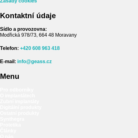
Zásady cookies
Kontaktní údaje
Sídlo a provozovna:
Modřická 978/73, 664 48 Moravany
Telefon:
+420 608 963 418
E-mail:
info@geass.cz
Menu
Pro odborníky
O implantátech
Zubní implantáty
Digitální produkty
Ostatní produkty
Synthegra
Protetika
Články
O nás