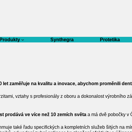
Produkty
Synthegra
Protetika
30 let zaměřuje na kvalitu a inovace, abychom proměnili den
tami, vztahy s profesionály z oboru a dokonalost výrobního zá
t prodává ve více než 10 zemích světa
a má dvě pobočky v Č
je také řadu specifických a kompletních služeb šitých na míru: 