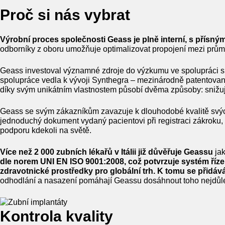
Proč si nás vybrat
Výrobní proces společnosti Geass je plně interní, s přísný
odborníky z oboru umožňuje optimalizovat propojení mezi průmy
Geass investoval významné zdroje do výzkumu ve spolupráci s u
spolupráce vedla k vývoji Synthegra – mezinárodně patentované
díky svým unikátním vlastnostem působí dvěma způsoby: snižuje u
Geass se svým zákazníkům zavazuje k dlouhodobé kvalitě svých 
jednoduchý dokument vydaný pacientovi při registraci zákroku,
podporu kdekoli na světě.
Více než 2 000 zubních lékařů v Itálii již důvěřuje Geassu
jak
dle norem UNI EN ISO 9001:2008, což potvrzuje systém říze
zdravotnické prostředky pro globální trh. K tomu se přidá
odhodlání a nasazení pomáhají Geassu dosáhnout toho nejdůle
Kontrola kvality