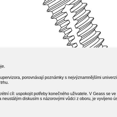
je.
supervizora, porovnávají poznámky s nejvýznamnějšími univerzi
trhu.
étní cíl: uspokojit potřeby konečného uživatele. V Geass se ve
a neustálým diskusím s názorovými vůdci z oboru, je vyvíjeno úsi