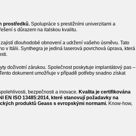
h prostředků.
Spolupráce s prestižními univerzitami a
ešení s důrazem na italskou kvalitu.
é zajistí dlouhodobé obnovení a udržení vašeho úsměvu. Tato
v Itálii. Synthegra je jediná laserová povrchová úprava, která
sti.
ty doživotní zárukou. Společnost poskytuje implantátový pas –
. Tento dokument umožňuje v případě potřeby snadno získat
polehlivosti, bezpečnosti a inovace.
Kvalita je certifikována
UNI EN ISO 13485:2014, které stanovují požadavky na
rgických produktů Geass s evropskými normami.
Know-how,