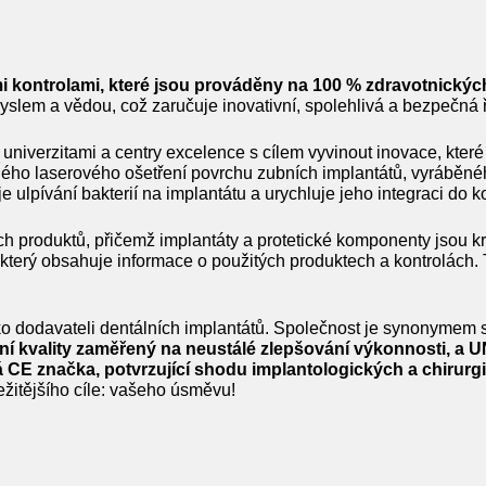
mi kontrolami, které jsou prováděny na 100 % zdravotnickýc
slem a vědou, což zaručuje inovativní, spolehlivá a bezpečná ř
niverzitami a centry excelence s cílem vyvinout inovace, kter
ho laserového ošetření povrchu zubních implantátů, vyráběného 
lpívání bakterií na implantátu a urychluje jeho integraci do ko
produktů, přičemž implantáty a protetické komponenty jsou kry
 který obsahuje informace o použitých produktech a kontrolách
o dodavateli dentálních implantátů. Společnost je synonymem s
ní kvality zaměřený na neustálé zlepšování výkonnosti, a 
vá CE značka, potvrzující shodu implantologických a chiru
žitějšího cíle: vašeho úsměvu!