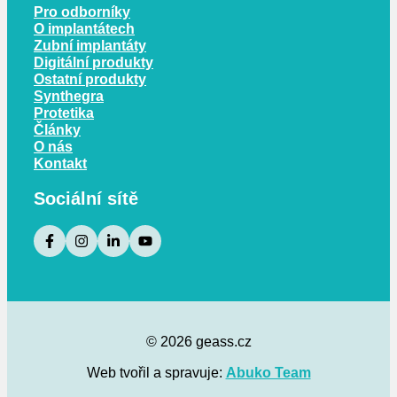
Pro odborníky
O implantátech
Zubní implantáty
Digitální produkty
Ostatní produkty
Synthegra
Protetika
Články
O nás
Kontakt
Sociální sítě
© 2026 geass.cz
Web tvořil a spravuje:
Abuko Team