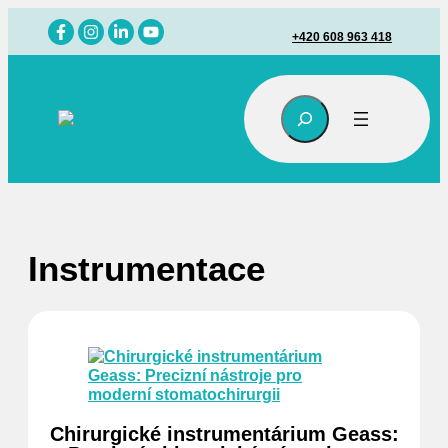
Přeskočit
na
+420 608 963 418
obsah
Hledat
Instrumentace
Chirurgické instrumentárium Geass: